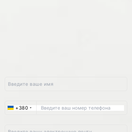
Услуги колл-центра:
"Мы предоставляем разнообразные услуги колл-
центра, адаптированные к потребностям наших
клиентов. Свяжитесь с нами, чтобы узнать
больше о наших решениях."
Оставьте ваши
контактные данные и мы
вам перезвоним
+380