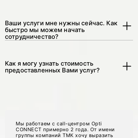
Да, мы можем предоставлять номера телефонов
любого регионального центра Украины, в том
Ваши услуги мне нужны сейчас. Как
числе и Днепропетровские номера.
быстро мы можем начать
сотрудничество?
Запустить проект как по входной так и по
выходной линии можно в течение 3 – 4 дней.
Как я могу узнать стоимость
предоставленных Вами услуг?
Вы можете узнать стоимость связавшись с
нашими операторами.
Отзывы
Мы работаем с call-центром Opti
CONNECT примерно 2 года. От имени
группы компаний ТМК хочу выразить