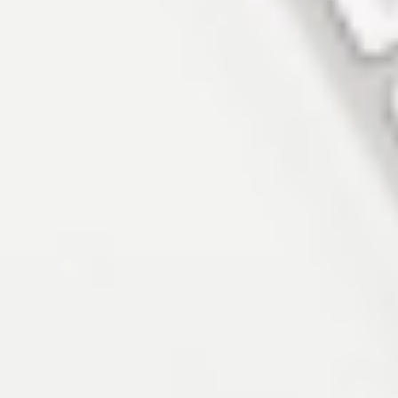
колл-центра:
"Наш колл-центр обеспечивает
профессиональную и быструю поддержку всем
клиентам. Свяжитесь с нами, чтобы получить
обслуживание самого высокого качества."
Служба поддержки клиентов
колл-центра:
"Обслуживание клиентов колл-центра в нашей
компании всегда на высшем уровне. Мы
гарантируем, что каждый разговор с нашими
консультантами будет приятным и
эффективным."
Компания колл-центра:
"Мы — ведущая компания колл-центра,
предлагающая комплексные услуги для
различных отраслей. Доверьтесь нашему опыту
и профессионализму."
Служба поддержки клиентов:
"Наш отдел обслуживания клиентов доступен
круглосуточно и без выходных, чтобы ответить
на все ваши вопросы и решить проблемы. Ваше
удовлетворение является нашим приоритетом."