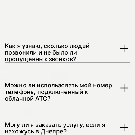
Часто задаваемые
вопросы
Как я узнаю, сколько людей
позвонили и не было ли
пропущенных звонков?
Вы получите доступ к нашей CRM системе через
WEB. Введя логин и пароль, вы увидите:
Можно ли использовать мой номер
Кто и из какой компании звонил;
телефона, подключенный к
С какого номера телефона и оставившего
облачной АТС?
как контактный;
Краткий комментарий разговора;
Статус разговора (заказ, консультация,
Да конечно! Opti CONNECT подключается к
спам, переадресация);
вашей облачной АТС, в которую уже заведен
Сколько по времени продолжался разговор;
Могу ли я заказать услугу, если я
ваш существующий городской номер телефона.
И так далее
нахожусь в Днепре?