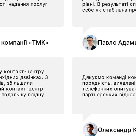
сті надання послуг
рівні. В результаті 
себе як стабільна пр
 компанії «ТМК»
Павло Адами
у контакт-центру
хідних дзвінках. З
Дякуємо команді ком
в, збільшили
порядність, виявлені
ний контакт-центр
телефонних опитува
 подальшу плідну
партнерських віднос
Олександр К