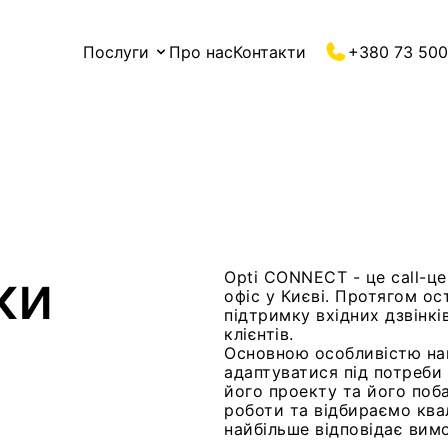
Послуги
Про нас
Контакти
+380 73 500
ки
Opti CONNECT - це call-це
офіс у Києві. Протягом ос
підтримку вхідних дзвінк
клієнтів.
Основною особливістю нашо
адаптуватися під потреби
його проекту та його поб
роботи та відбираємо квал
найбільше відповідає вим