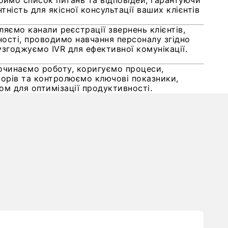
бимо список питань та відповідей, гарантуючи
ність для якісної консультації ваших клієнтів
яємо канали реєстрації звернень клієнтів,
ості, проводимо навчання персоналу згідно
узгоджуємо IVR для ефективної комунікації.
очинаємо роботу, коригуємо процеси,
орів та контролюємо ключові показники,
ом для оптимізації продуктивності.