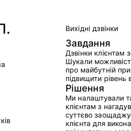
П.
Вихідні дзвінки
Завдання
Дзвінки клієнтам 
Шукали можливіст
на
про майбутній прий
підвищити рівень в
Рішення
Ми налаштували та
клієнтам з нагаду
суттєво заощаджує
ків
клієнта для викон