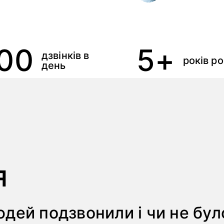
00
5+
дзвінків в
років р
день
я
людей подзвонили і чи не б