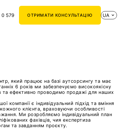
 0 579
UA
ОТРИМАТИ КОНСУЛЬТАЦІЮ
нтр, який працює на базі аутсорсингу та має
танніх 6 років ми забезпечуємо високоякісну
ів та ефективно проводимо продажі для наших
ї компанії є індивідуальний підхід та вміння
 кожного клієнта, враховуючи особливості
ажання. Ми розробляємо індивідуальний план
іфікованих фахівців, чия експертиза
огам та завданням проєкту.