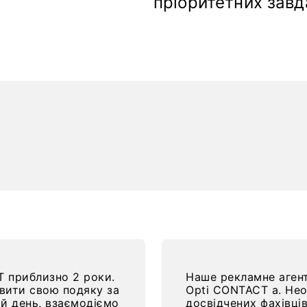
пріоритетних завд
 приблизно 2 роки.
Наше рекламне агент
овити свою подяку за
Opti CONTACT a. Нео
ій день, взаємодіємо
досвідчених фахівці