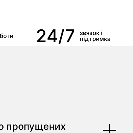
24/7
звязок і
оботи
підтримка
уло пропущених