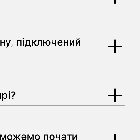
ну, підключений
ючий міський
рі?
 і
и можемо почати