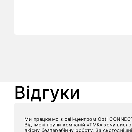
Відгуки
Ми працюємо з call-центром Opti CONNECT
Від імені групи компаній «ТМК» хочу висл
якісну безперебійну роботу. За сьогоднішн