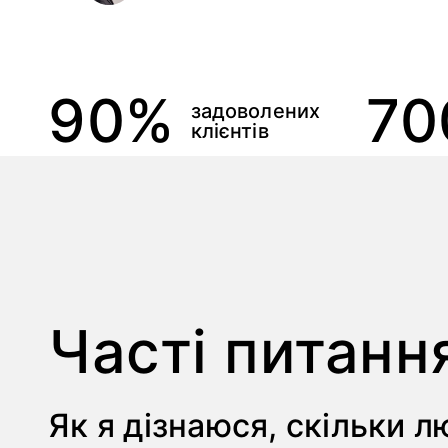
90%
70
задоволених
клієнтів
Часті питанн
Як я дізнаюся, скільки 