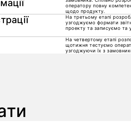
мації
замовника. Спільно розро
оператору повну компетент
щодо продукту.
трації
На третьому етапі розробл
узгоджуємо формати звітн
проекту та записуємо та 
На четвертому етапі розп
щотижня тестуємо операт
узгоджуючи їх з замовник
ати