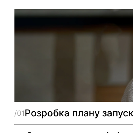
Розробка плану запус
/01